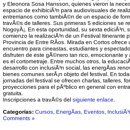
y Eleonora Sosa Hansson, quienes vieron la nece
espacio de exhibiciÃ³n para audiovisuales de real
entrerrianos como tambiÃ©n de un espacio de for
travÃ©s de talleres. Sus primeras 5 ediciones se r
NogoyÃ¡. En esta oportunidad, su sexta ediciÃ³n, 
comienzo la realizaciÃ³n de un Festival Itinerante p
Provincia de Entre RÃ­os. Mirada en Cortos ofrece 
encuentro para cineastas, estudiantes y espectad
disfruten de este gÃ©nero tan rico, emocionante y 
es el cortometraje. Entre muchos otros, la educaciÃ
desarrollo con inclusiÃ³n social, las energÃ­as reno
bienes comunes serÃ¡n objeto del festival. En toda
jornadas del festival se ofrecen charlas, talleres, fo
proyecciones para el pÃºblico en general con entra
gratuita.
Inscripciones a travÃ©s del
siguiente enlace
.
Categorías:
Cursos
,
EnergÃ­as
,
Eventos
,
InclusiÃ³
Comments »