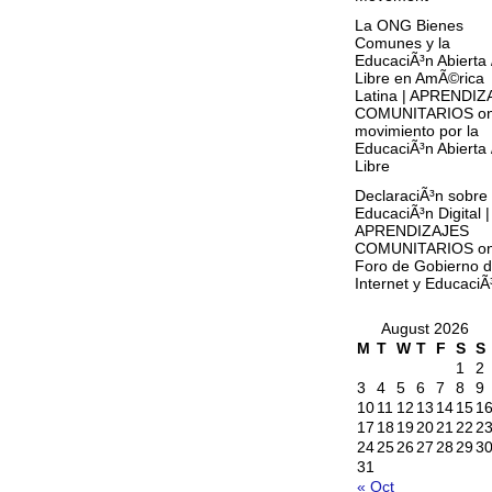
La ONG Bienes
Comunes y la
EducaciÃ³n Abierta 
Libre en AmÃ©rica
Latina | APRENDIZ
COMUNITARIOS
o
movimiento por la
EducaciÃ³n Abierta 
Libre
DeclaraciÃ³n sobre
EducaciÃ³n Digital |
APRENDIZAJES
COMUNITARIOS
o
Foro de Gobierno 
Internet y EducaciÃ
August 2026
M
T
W
T
F
S
S
1
2
3
4
5
6
7
8
9
10
11
12
13
14
15
1
17
18
19
20
21
22
2
24
25
26
27
28
29
3
31
« Oct