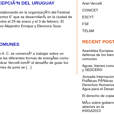
CEPCIÃ³N DEL URUGUAY
Ariel Vercelli
CONICET
aborando en la organizaciÃ³n del Festival
rtos 6” que se desarrollarÃ¡ en la ciudad de
ESCYT
tre el 29 de enero y el 3 de febrero. El
FSF
por Alejandro Enrique y Eleonora Sosa
TELAM
RECENT POS
COMUNES
Asamblea Europea:
 A. C. se comenzÃ³ a trabajar sobre un
defensa de los bie
a las diferentes formas de energÃ­as como
comunes
ar Vercelli tomÃ³ el desafÃ­o de guiar los
Aguas, bienes com
 mes de junio se […]
y SEDCERO
Jornada Internacion
PolÃ­ticas PÃºblicas
Derechos Humanos
Agua para el Desarr
El derecho de copi
MÃ¡s sobre gobier
abiertos en la
#SIGA2013