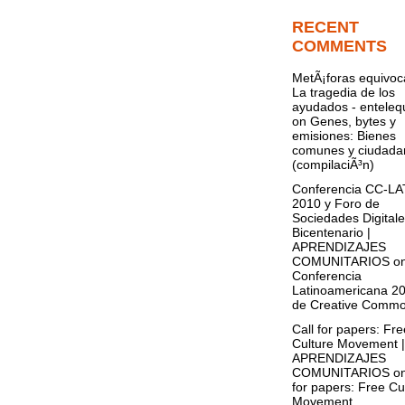
RECENT
COMMENTS
MetÃ¡foras equivoc
La tragedia de los
ayudados - entelequ
on
Genes, bytes y
emisiones: Bienes
comunes y ciudada
(compilaciÃ³n)
Conferencia CC-L
2010 y Foro de
Sociedades Digitale
Bicentenario |
APRENDIZAJES
COMUNITARIOS
o
Conferencia
Latinoamericana 2
de Creative Comm
Call for papers: Fre
Culture Movement |
APRENDIZAJES
COMUNITARIOS
o
for papers: Free Cu
Movement