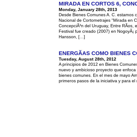
MIRADA EN CORTOS 6, CON
Monday, January 28th, 2013
Desde Bienes Comunes A. C. estamos col
Nacional de Cortometrajes “Mirada en Co
ConcepciÃ³n del Uruguay, Entre RÃ­os, en
Festival fue creado (2007) en NogoyÃ¡ 
Hansson, […]
ENERGÃ­AS COMO BIENES 
Tuesday, August 28th, 2012
A principios de 2012 en Bienes Comunes
nuevo y ambicioso proyecto que enfoca 
bienes comunes. En el mes de mayo Amilc
primeros pasos de la iniciativa y para el