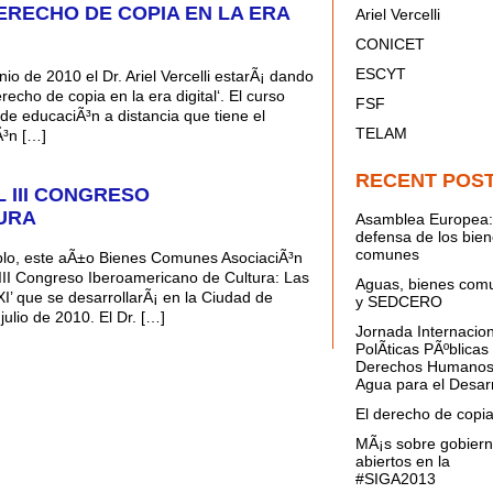
ERECHO DE COPIA EN LA ERA
Ariel Vercelli
CONICET
ESCYT
io de 2010 el Dr. Ariel Vercelli estarÃ¡ dando
echo de copia en la era digital‘. El curso
FSF
a de educaciÃ³n a distancia que tiene el
TELAM
Ã³n […]
RECENT POS
L III CONGRESO
URA
Asamblea Europea:
defensa de los bie
comunes
blo, este aÃ±o Bienes Comunes AsociaciÃ³n
l ‘III Congreso Iberoamericano de Cultura: Las
Aguas, bienes com
I’ que se desarrollarÃ¡ en la Ciudad de
y SEDCERO
julio de 2010. El Dr. […]
Jornada Internacion
PolÃ­ticas PÃºblicas
Derechos Humanos
Agua para el Desarr
El derecho de copi
MÃ¡s sobre gobier
abiertos en la
#SIGA2013