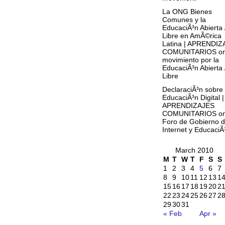
La ONG Bienes
Comunes y la
EducaciÃ³n Abierta 
Libre en AmÃ©rica
Latina | APRENDIZ
COMUNITARIOS
o
movimiento por la
EducaciÃ³n Abierta 
Libre
DeclaraciÃ³n sobre
EducaciÃ³n Digital |
APRENDIZAJES
COMUNITARIOS
o
Foro de Gobierno 
Internet y EducaciÃ
March 2010
M
T
W
T
F
S
S
1
2
3
4
5
6
7
8
9
10
11
12
13
1
15
16
17
18
19
20
2
22
23
24
25
26
27
2
29
30
31
« Feb
Apr »