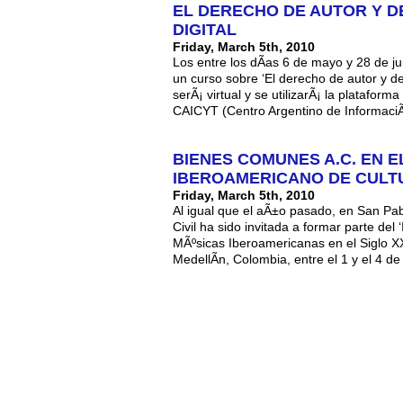
EL DERECHO DE AUTOR Y D
DIGITAL
Friday, March 5th, 2010
Los entre los dÃ­as 6 de mayo y 28 de jun
un curso sobre ‘El derecho de autor y der
serÃ¡ virtual y se utilizarÃ¡ la plataform
CAICYT (Centro Argentino de Informaci
BIENES COMUNES A.C. EN E
IBEROAMERICANO DE CULT
Friday, March 5th, 2010
Al igual que el aÃ±o pasado, en San Pa
Civil ha sido invitada a formar parte de
MÃºsicas Iberoamericanas en el Siglo XX
MedellÃ­n, Colombia, entre el 1 y el 4 de 