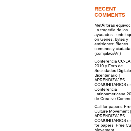
RECENT
COMMENTS
MetÃ¡foras equivoc
La tragedia de los
ayudados - entelequ
on
Genes, bytes y
emisiones: Bienes
comunes y ciudada
(compilaciÃ³n)
Conferencia CC-L
2010 y Foro de
Sociedades Digitale
Bicentenario |
APRENDIZAJES
COMUNITARIOS
o
Conferencia
Latinoamericana 2
de Creative Comm
Call for papers: Fre
Culture Movement |
APRENDIZAJES
COMUNITARIOS
o
for papers: Free Cu
Movement