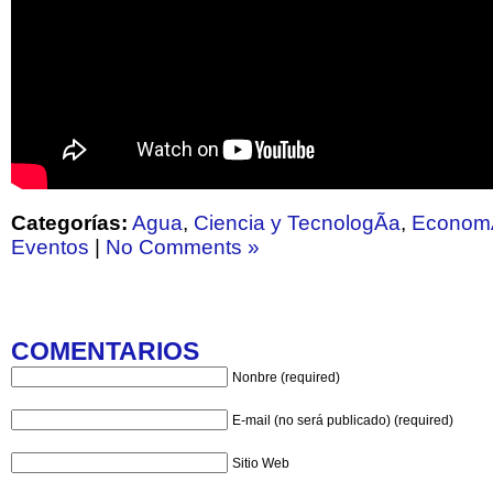
Categorías:
Agua
,
Ciencia y TecnologÃ­a
,
Econom
Eventos
|
No Comments »
COMENTARIOS
Nonbre (required)
E-mail (no será publicado) (required)
Sitio Web