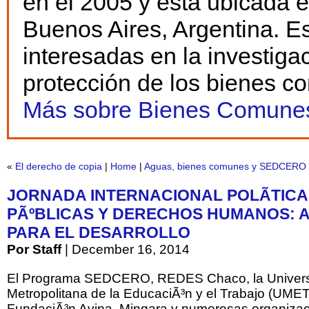
en el 2005 y está ubicada 
Buenos Aires, Argentina. E
interesadas en la investiga
protección de los bienes c
Más sobre Bienes Comunes
«
El derecho de copia
|
Home
|
Aguas, bienes comunes y SEDCERO
JORNADA INTERNACIONAL POLÃ­TICA
PÃºBLICAS Y DERECHOS HUMANOS: 
PARA EL DESARROLLO
Por Staff
| December 16, 2014
El Programa SEDCERO, REDES Chaco, la Univer
Metropolitana de la EducaciÃ³n y el Trabajo (UMET
FundaciÃ³n Avina, Mingara y numerosas organiza