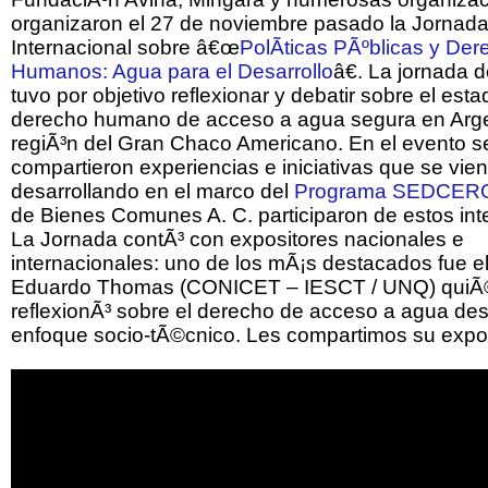
organizaron el 27 de noviembre pasado la Jornad
Internacional sobre â€œ
PolÃ­ticas PÃºblicas y De
Humanos: Agua para el Desarrollo
â€. La jornada d
tuvo por objetivo reflexionar y debatir sobre el esta
derecho humano de acceso a agua segura en Argen
regiÃ³n del Gran Chaco Americano. En el evento s
compartieron experiencias e iniciativas que se vie
desarrollando en el marco del
Programa SEDCER
de Bienes Comunes A. C. participaron de estos int
La Jornada contÃ³ con expositores nacionales e
internacionales: uno de los mÃ¡s destacados fue e
Eduardo Thomas (CONICET – IESCT / UNQ) qui
reflexionÃ³ sobre el derecho de acceso a agua de
enfoque socio-tÃ©cnico. Les compartimos su expos