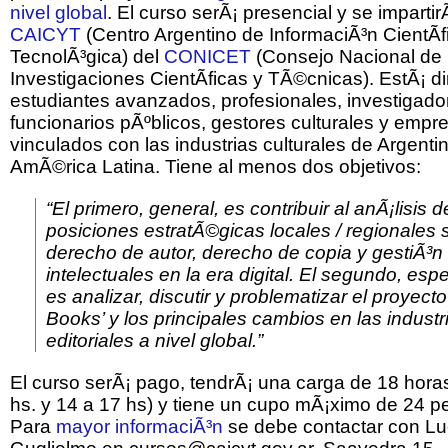
nivel global
. El curso serÃ¡ presencial y se impartir
CAICYT
(Centro Argentino de InformaciÃ³n CientÃ­f
TecnolÃ³gica) del
CONICET
(Consejo Nacional de
Investigaciones CientÃ­ficas y TÃ©cnicas). EstÃ¡ di
estudiantes avanzados, profesionales, investigado
funcionarios pÃºblicos, gestores culturales y empr
vinculados con las industrias culturales de Argenti
AmÃ©rica Latina. Tiene al menos dos objetivos:
“El primero, general, es contribuir al anÃ¡lisis d
posiciones estratÃ©gicas locales / regionales 
derecho de autor, derecho de copia y gestiÃ³n
intelectuales en la era digital. El segundo, espe
es analizar, discutir y problematizar el proyect
Books’ y los principales cambios en las industr
editoriales a nivel global.”
El curso serÃ¡ pago, tendrÃ¡ una carga de 18 hora
hs. y 14 a 17 hs) y tiene un cupo mÃ¡ximo de 24 p
Para
mayor informaciÃ³n
se debe contactar con Lu