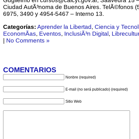
Guglielmo en cursos@caicyt.gov.ar, Saavedra 15 –
Ciudad AutÃ³noma de Buenos Aires. TelÃ©fonos (5
6975, 3490 y 4954-5467 – Interno 13.
Categorías:
Aprender la Libertad
,
Ciencia y Tecno
EconomÃ­as
,
Eventos
,
InclusiÃ³n Digital
,
Librecultu
|
No Comments »
COMENTARIOS
Nonbre (required)
E-mail (no será publicado) (required)
Sitio Web