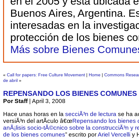
en el 2005 y está ubicada 
Buenos Aires, Argentina. E
interesadas en la investiga
protección de los bienes c
Más sobre Bienes Comunes
«
Call for papers: Free Culture Movement
|
Home
|
Commons Researc
de abril
»
REPENSANDO LOS BIENES COMUNES 
Por Staff
| April 3, 2008
Hace unas horas en la
secciÃ³n de lectura
se ha ac
versiÃ³n del artÃ­culo â€œ
Repensando los bienes
anÃ¡lisis socio-tÃ©cnico sobre la construcciÃ³n y r
de los bienes comunes
” escrito por
Ariel Vercelli
y 