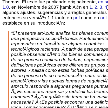
Thomas. El texto fue publicado originalmente,
en s
1.0
, en Noviembre de 2007 [tambiÃ©n en
1
,
2
,
3
,
4
algunos ajustes, sugerencias y arreglos generales
entonces su versiÃ³n 1.1 tanto en
pdf
como en
odt
establece en su introducciÃ³n:
“El presente artÃ­culo analiza los bienes com
una perspectiva socio-tÃ©cnica. Puntualmente,
repensarlos en funciÃ³n de algunos cambios
tecnolÃ³gicos recientes. A partir de esta persp
posible observar cÃ³mo los bienes comunes s
de un proceso continuo de luchas, negociacion
definiciones polÃ­ticas entre diferentes grupos 
actores. Analiza como estas luchas polÃ­ticas 
de un proceso de co-construcciÃ³n entre el di
tecnolÃ³gico y las nuevas formas de regulaciÃ³
artÃ­culo responde a algunas preguntas puntua
Â¿Es necesario repensar y redefinir los bienes
comunes? Â¿Por quÃ© esta tarea se ha vuelt
necesaria? Â¿Es posible encontrar una definic
voca y omnicomprensiva? Â¿CÃ³mo se pued